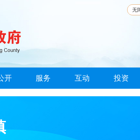
无
公开
服务
互动
投资
镇