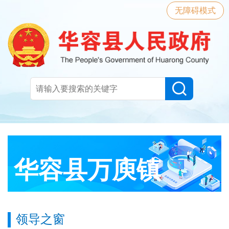
无障碍模式
华容县万庾镇
领导之窗