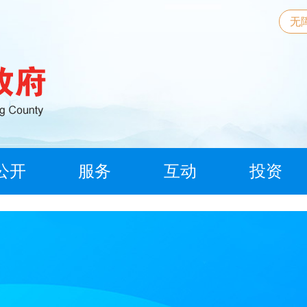
无
公开
服务
互动
投资