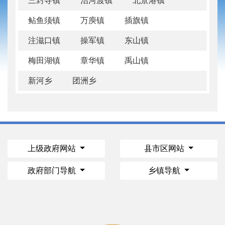
三封寺镇
治河渡镇
北景港镇
鲇鱼须镇
万庾镇
插旗镇
注滋口镇
操军镇
东山镇
梅田湖镇
章华镇
禹山镇
新河乡
团洲乡
上级政府网站
县市区网站
政府部门导航
乡镇导航