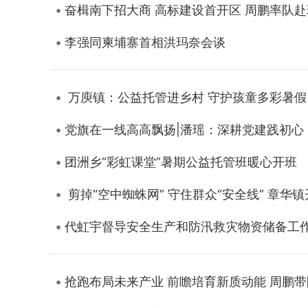
奋楫南下招大商 高标建设首开区 ‌周鹏率队赴
李强同柬埔寨首相洪玛奈会谈
万庾镇：公益托管进乡村 守护孩童多彩暑假
党旗在一线高高飘扬|潘瑶：深耕党建践初心
团洲乡“彩虹课堂”暑期公益托管班暖心开班
剪掉“空中蜘蛛网” 守住群众“安全线” 章
代虹宇督导安全生产和防汛救灾物资储备工
抢跑布局未来产业 前瞻培育新质动能 ‌周鹏