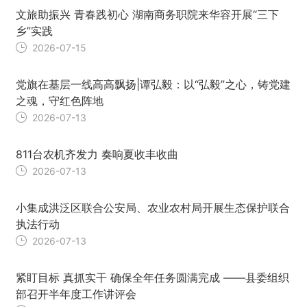
文旅助振兴 青春践初心 湖南商务职院来华容开展“三下
乡”实践
2026-07-15
党旗在基层一线高高飘扬|谭弘毅：以“弘毅”之心，铸党建
之魂，守红色阵地
2026-07-13
811台农机齐发力 奏响夏收丰收曲
2026-07-13
小集成洪泛区联合公安局、农业农村局开展生态保护联合
执法行动
2026-07-13
紧盯目标 真抓实干 确保全年任务圆满完成 ——县委组织
部召开半年度工作讲评会