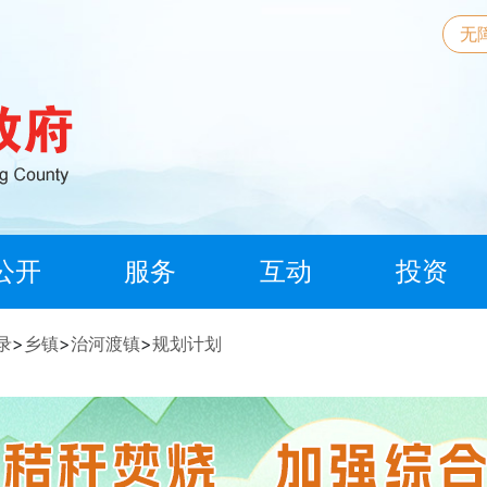
无
公开
服务
互动
投资
录
>
乡镇
>
治河渡镇
>
规划计划