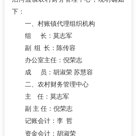
下：
一、村账镇代理组织机构
组
长：莫志军
副
组
长：陈传
容
办公室主任：倪荣志
成
员：胡淑荣
苏慧容
二、农村财务管理中心
主
任：莫志军
副
主
任：倪荣志
记账会计：李
哲
资金会计：胡淑荣