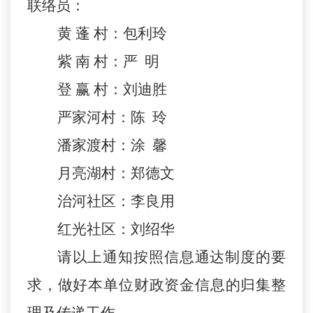
联络员：
黄
蓬
村：包利玲
紫
南
村：严
明
登
赢
村：刘迪胜
严家河村：
陈
玲
潘家渡村：涂
馨
月亮湖村：郑德文
治河社区：李良用
红光社区：刘绍华
请以上通知按照信息通达制度的要
求，做好本单位财政资金信息的归集整