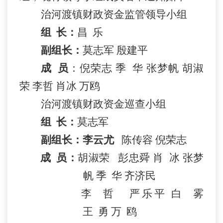
治河渡镇财政资金监管领导小组
组
长：
昌
乐
副组长：
莫志军
殷建平
成
员
：
倪荣志
季
华
张梦帆
胡淑
荣
李哲
肖冰
万鸥
治河渡镇财政资金巡查小组
组
长：
莫志军
副组长：
李云尤
陈传
容
倪荣志
成
员：
胡淑荣
彭忠舜
肖
冰
张梦
帆
季
华
齐济民
李
哲
严乐平
白
雾
王
勇
万
鸥