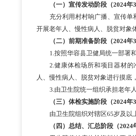
（一）宣传发动阶段（
202
4
年
充分利用村
村响
广播、宣传单
开展老年人、
慢性病人
、脱贫对象
（二）前期准备阶段（
202
4
年
1
.
按照华容县卫健局统一部署
2
.
健康体检场所和项目器材的
人、
慢性病人
、脱贫
对象
进行摸底
3
.
由卫生院统一组织承担老年
（三）体检实施阶段（
202
4
年
由卫生院组织对辖区
65岁及以
（四）总结、汇总阶段（
202
4