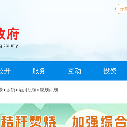
无
公开
服务
互动
投资
录
>
乡镇
>
治河渡镇
>
规划计划