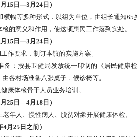
3月
15
日
—
3
月
2
4
日）
和横幅等多种形式，以组为单位，
由
组长通知
6
体检的意义和作用，使这项惠民工作落到实处。
3月
15
日
—
3
月
2
4
日）
和工作要求，制订本镇的实施方案。
准备：按县卫健局发放统一印制的《居民健康
，由各村场准备八张桌子，候诊椅等。
人健康体检骨干人员业务培训。
3
月
25
日
—4月
18
日）
上老年人、
慢性病人
、脱贫对象开展健康体检。
年
4
月
25
日之前）