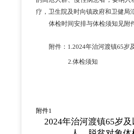
疗，卫生院及时向镇政府和卫健局
体检时间安排与体检须知见附
附件：
1.2024年治河渡镇
2.体检须知
附件
1
202
4
年治河渡镇
65岁
人、脱贫
对象体