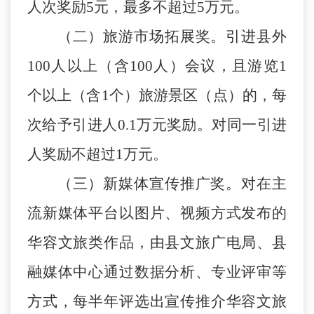
人次奖励
5
元
，
最多不超过
5万元。
（
二
）旅游市场拓展奖。
引进
县
外
100
人以上
（
含
100人
）
会议，
且
游览
1
个以上（含1个）
旅游景区（点）的，每
次
给予
引进人
0.1万元奖励。对同一引进
人奖励不超过1万元。
（
三
）新媒体宣传推广奖。
对在
主
流
新媒体平台以图片、视频方式发布的
华容
文旅类作品，由
县
文旅广电局、
县
融媒体中心
通过数据分析、专业评审等
方式，每半年评选出宣传推介
华容
文旅