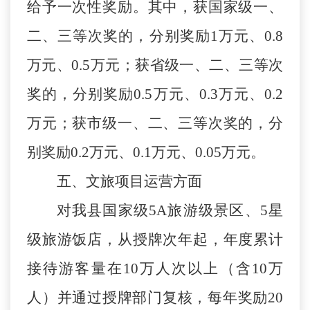
给予一次性奖励。其中，获国家级一、
二、三等次奖的，分别奖励
1万
元、
0.8
万
元、
0.5万
元；获省级一、二、三等次
奖的，分别奖励
0.5万
元、
0.3万
元、
0.2
万
元
；
获市级
一、二、三等次奖的
，
分
别奖励
0.2万元、0.1万元、0.05万元。
五、文旅项目运营方面
对
我县
国家级
5A旅游级
景区、
5
星
级
旅游饭店，从授牌次年起，年度累计
接待游客量在
10万人次以上（含10万
人）并通过授牌部门复核，每年奖励20