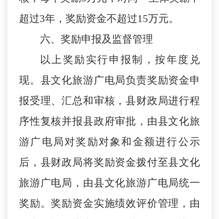
超过3年，奖励资金不超过15万元。
六、
奖励申报及监督管理
以上奖励实行申报制，按年度兑
现。
县
文
化旅游
广电局负责奖励资金申
报受理、汇总和审核，
县
财政局进行程
序性复核并报
县
政府审批，由
县
文
化旅
游
广电局对奖励对象和金额进行公示
后，
县
财政局将奖励资金拨付至
县
文
化
旅游
广电局，由
县
文
化旅游
广电局统一
奖励。奖励资金实施绩效评价管理，由