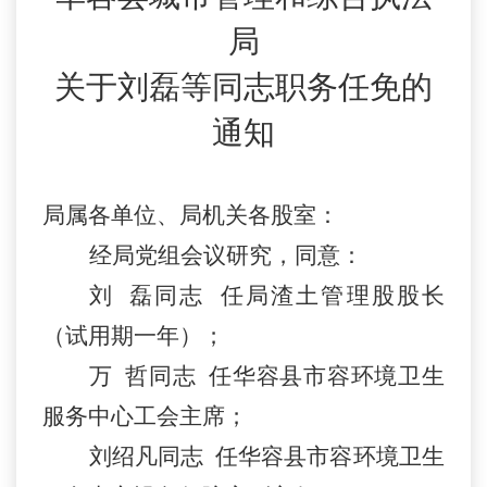
局
关于
刘磊
等同志职务任免的
通知
局属各单位
、
局机关
各股室
：
经局党
组会议
研究，同意：
刘
磊同志
任局渣土管理股股长
（试用期一年）；
万
哲同志
任华容县市容环境卫生
服务中心工会主席；
刘绍凡同志
任华容县市容环境卫生