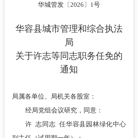
华城管发〔
2026〕1号
华容县城市管理和综合执法
局
关于
许志
等同志职务任免的
通知
局属各单位
、
局机关
各股室
：
经局党
组会议
研究，同意：
许
志同志
任华容县园林绿化中心