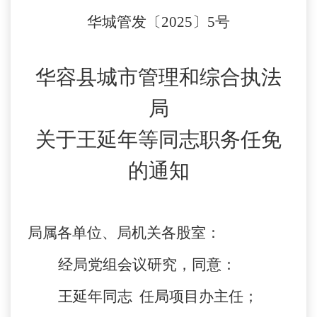
华城管发〔
2025〕5号
华容县城市管理和综合执法
局
关于
王延年
等同志
职务任免
的通知
局属各单位
、
局机关
各股室
：
经局党
组会议
研究，同意：
王延年同志
任局项目办主任；