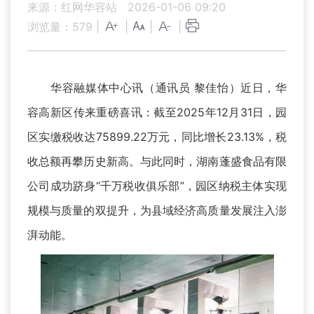
来源：红网华容站
2026-01-06 09:20
浏览量：
579
|
|
|
|
华容融媒体中心讯（通讯员 黎佳怡）近日，华
容高新区传来重磅喜讯：截至2025年12月31日，园
区实缴税收达75899.22万元，同比增长23.13%，税
收总额再攀历史新高。与此同时，湖南蓬盛食品有限
公司成功跻身“千万税收俱乐部”，园区纳税主体实现
规模与质量的双提升，为县域经济高质量发展注入澎
湃动能。