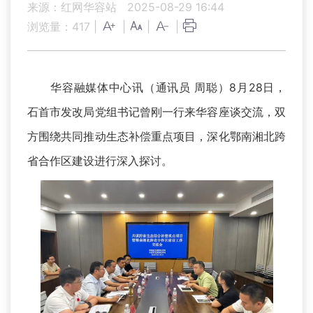
来源：红网华容站
2025-08-29 16:44
浏览量：
417
|
|
|
|
华容融媒体中心讯（通讯员 周聪）8月28日，
石首市发改局党组书记曾刚一行来华容座谈交流，双
方围绕共同推动生态补偿重点项目，深化鄂南湘北跨
省合作区建设进行深入探讨。