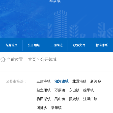
幸福感。
专题首页
公开领域
工作推进
政策文件
标准体系
当前位置：
首页
> 公开领域
区县市筛选：
三封寺镇
治河渡镇
北景港镇
新河乡
鲇鱼须镇
万庾镇
东山镇
操军镇
梅田湖镇
禹山镇
插旗镇
注滋口镇
团洲乡
章华镇