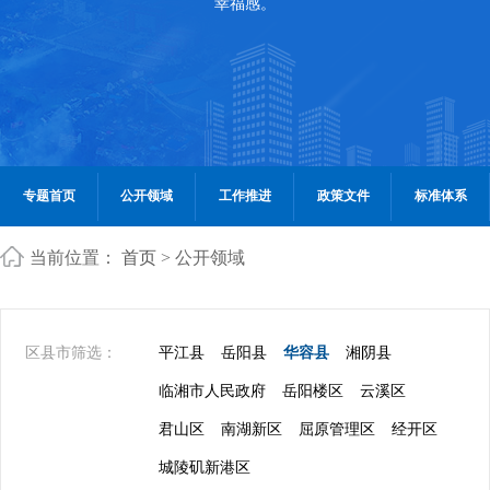
幸福感。
专题首页
公开领域
工作推进
政策文件
标准体系
当前位置：
首页
> 公开领域
区县市筛选：
平江县
岳阳县
华容县
湘阴县
临湘市人民政府
岳阳楼区
云溪区
君山区
南湖新区
屈原管理区
经开区
城陵矶新港区