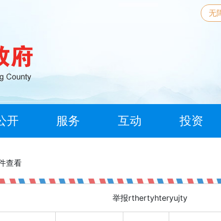
无
公开
服务
互动
投资
信件查看
举报rthertyhteryujty