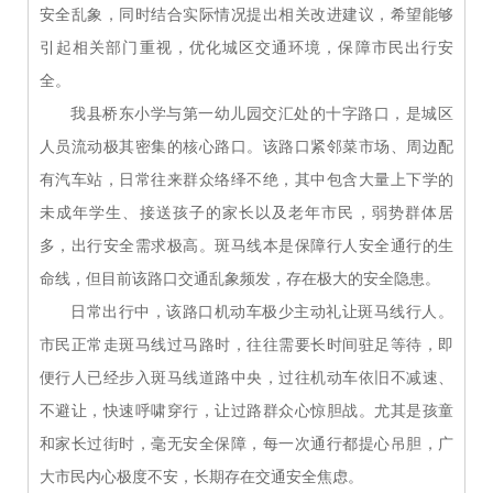
安全乱象，同时结合实际情况提出相关改进建议，希望能够
引起相关部门重视，优化城区交通环境，保障市民出行安
全。
我县桥东小学与第一幼儿园交汇处的十字路口，是城区
人员流动极其密集的核心路口。该路口紧邻菜市场、周边配
有汽车站，日常往来群众络绎不绝，其中包含大量上下学的
未成年学生、接送孩子的家长以及老年市民，弱势群体居
多，出行安全需求极高。斑马线本是保障行人安全通行的生
命线，但目前该路口交通乱象频发，存在极大的安全隐患。
日常出行中，该路口机动车极少主动礼让斑马线行人。
市民正常走斑马线过马路时，往往需要长时间驻足等待，即
便行人已经步入斑马线道路中央，过往机动车依旧不减速、
不避让，快速呼啸穿行，让过路群众心惊胆战。尤其是孩童
和家长过街时，毫无安全保障，每一次通行都提心吊胆，广
大市民内心极度不安，长期存在交通安全焦虑。