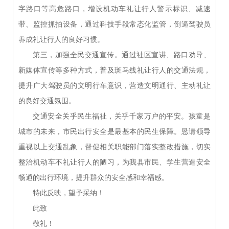
字路口等高危路口，增设机动车礼让行人警示标识、减速
带、监控抓拍设备，通过科技手段常态化监管，倒逼驾驶员
养成礼让行人的良好习惯。
第三，加强全民交通宣传。通过社区宣讲、路口劝导、
新媒体宣传等多种方式，普及斑马线礼让行人的交通法规，
提升广大驾驶员的文明行车意识，营造文明通行、主动礼让
的良好交通氛围。
交通安全关乎民生福祉，关乎千家万户的平安。孩童是
城市的未来，市民出行安全是最基本的民生保障。恳请领导
重视以上交通乱象，督促相关职能部门落实整改措施，切实
整治机动车不礼让行人的陋习，为我县市民、学生营造安全
畅通的出行环境，提升群众的安全感和幸福感。
特此反映，望予采纳！
此致
敬礼！