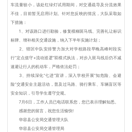
车流量较小，该处红绿灯试用期间，对交通疏导及分流效果
不佳，目前暂无启用计划。针对您反映的情况，大队采取如
下措施：
1、对该路口进行勘验，修复模糊斑马线、完善礼让标识
标牌、增补相关交通设施，纳入下半年实施计划；
2、辖区中队安排警力加大对学校路段早晚高峰时段实
行“定点值守+流动巡逻”双模式执法，对步入斑马线后仍不减
速避让行人的机动车，严格依法处罚；
3、持续深化“七进”宣讲，深入学校开展“知危险、会避
险”交通安全主题活动，普及过马路、骑行乘车、车辆盲区等
安全知识，引导学生遵守交规。
7月6日，工作人员已电话联系您，您已表示理解知悉。
感谢您的留言，祝您生活愉快!
华容县公安局交通管理大队
华容县公安局交通管理局