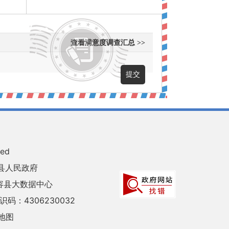
查看满意度调查汇总 >>
ved
县人民政府
容县大数据中心
码：4306230032
地图