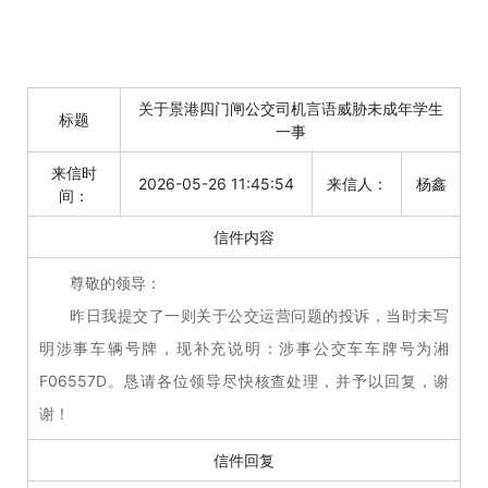
关于景港四门闸公交司机言语威胁未成年学生
标题
一事
来信时
2026-05-26 11:45:54
来信人：
杨鑫
间：
信件内容
尊敬的领导：
昨日我提交了一则关于公交运营问题的投诉，当时未写
明涉事车辆号牌，现补充说明：涉事公交车车牌号为湘
F06557D。恳请各位领导尽快核查处理，并予以回复，谢
谢！
信件回复