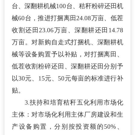
台、深翻耕机械100台、秸秆粉碎还田机
械60台，推进打捆离田24.08万亩、低茬
收割还田23.06万亩、深翻耕还田14.78
万亩。对新购
自走式
打捆机、深翻耕机
械等
设备购置予以
补贴
，对打捆离田、
低茬收割粉碎还田、深翻耕还田分别予
以
30元、15元、50元每亩的标准进行补
贴。
3.
扶持和培育秸秆五化利用市场化
主体
：
对市场化利用主体厂房建设和生
产设备
购置，分别按投资额的
50%、