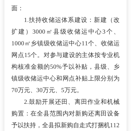
面：
1.
扶持
收储运体系
建设
：新建（改
扩建）
3000㎡
县级收储运中心
3个、
1000㎡
乡镇级收储运中心
11个、收储运
网点15个。
对参与建设的主体
按
专业机
构核准
金额的
50%予以补贴
，县级、乡
镇级收储运中心和网点补贴上限分别为
70万元、30万元、5万元。
2.
鼓励开展还田、离田作业和机械
购置
：
在全县范围内对新购还离田设备
予以扶持，全县拟
新
购自走式
打捆机
112