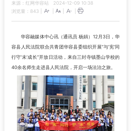
来源：红网华容站
2024-12-09 10:38
浏览量：
843
|
|
|
|
华容融媒体中心讯（通讯员 杨娟）12月3日，华
容县人民法院联合共青团华容县委组织开展“与‘宪’同
行守‘未’成长”开放日活动，来自三封寺镇墨山学校的
40余名师生走进县人民法院，开启一场法治之旅。