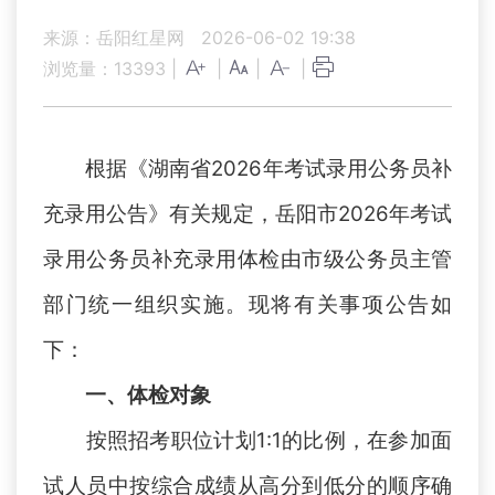
来源：岳阳红星网
2026-06-02 19:38
浏览量：
13393
|
|
|
|
根据《湖南省
2026
年考试录用公务员补
充录用公告》有关规定，岳阳市
2026
年考试
录用公务员
补充录用
体检由市级公务员主管
部门统一组织实施。现将有关事项公告如
下：
一、体检对象
按照招考职位计划
1:1的比例，在参加面
试人员中按综合成绩从高分到低分的顺序确