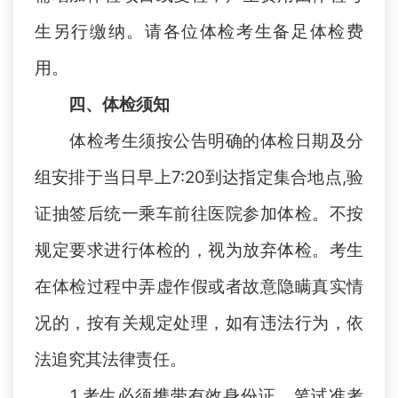
生
另行缴纳。请各位体检
考生
备足体检费
用。
四、体检须知
体检考生须按
公告明确的
体检日期及分
组安排于当日早上
7
:
2
0
到达
指定
集合地点
,验
证抽签后统一乘车前往医院参加体检。不按
规定要求进行体检的，视为放弃体检。考生
在体检过程中弄虚作假或者故意隐瞒真实情
况的，按有关规定处理，如有违法行为，依
法追究其法律责任。
1.
考生必须携带有效身份证、笔试准考