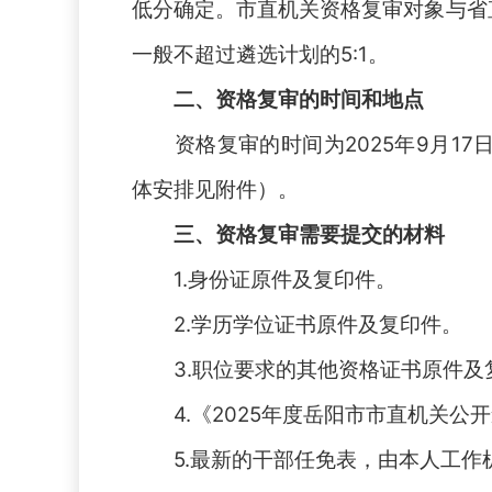
低分确定。市直机关资格复审对象与省
一般不超过遴选计划的
5:1。
二、资格复审的时间和地点
资格复审的时间
为
202
5
年
9
月
17
体安排见附件）。
三、资格复审需要提交的材料
1.身份证原件及复印件。
2.学历学位证书原件及复印件。
3
.职位要求的其他资格证书原件及
4
.《202
5
年
度
岳阳市市直机关公开
5
.最新的干部任免表，由本人工