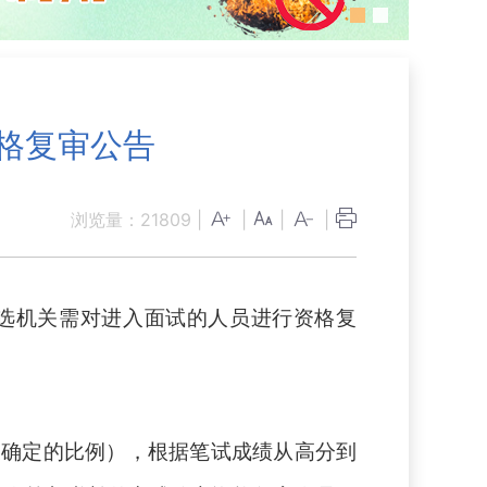
资格复审公告
浏览量：
21809
|
|
|
|
选机关需对进入面试的人员进行资格复
关确定的比例）
，
根据笔试成绩从高分到