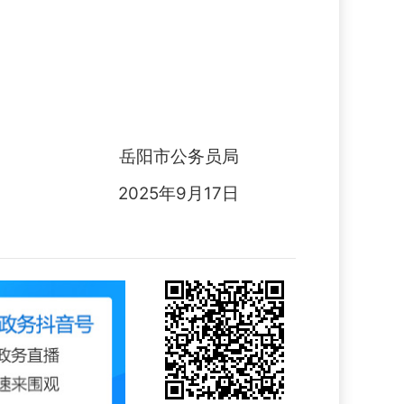
岳阳市
公务员局
202
5
年
9
月
17
日