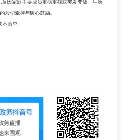
童因家庭主要成员重病重残或突发变故，生活
府的殷切牵挂与暖心鼓励。
扶不落空。