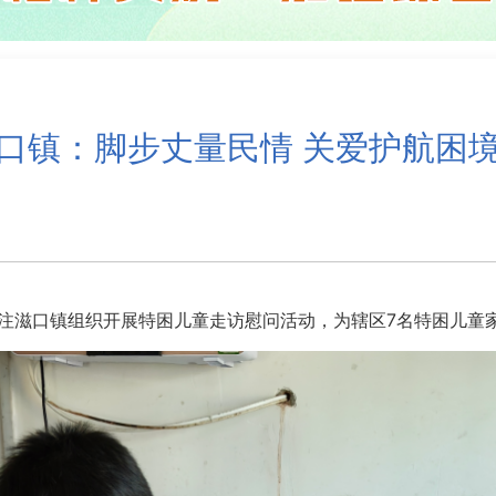
口镇：脚步丈量民情 关爱护航困
滋口镇组织开展特困儿童走访慰问活动，为辖区7名特困儿童