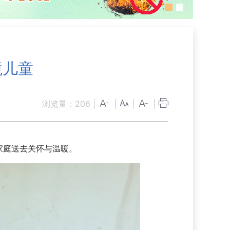
境儿童
浏览量：
206
|
|
|
|
家庭送去关怀与温暖。