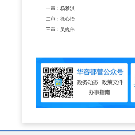
一审：杨雅淇
二审：徐心怡
三审：吴巍伟