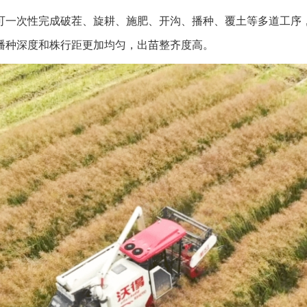
一次性完成破茬、旋耕、施肥、开沟、播种、覆土等多道工序，
播种深度和株行距更加均匀，出苗整齐度高。