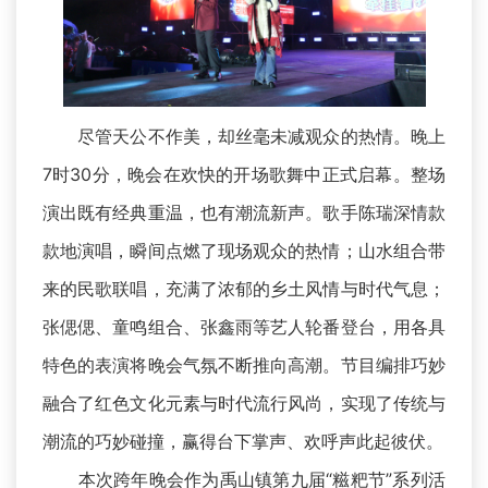
尽管天公不作美，却丝毫未减观众的热情。晚上
7时30分，晚会在欢快的开场歌舞中正式启幕。整场
演出既有经典重温，也有潮流新声。歌手陈瑞深情款
款地演唱，瞬间点燃了现场观众的热情；山水组合带
来的民歌联唱，充满了浓郁的乡土风情与时代气息；
张偲偲、童鸣组合、张鑫雨等艺人轮番登台，用各具
特色的表演将晚会气氛不断推向高潮。节目编排巧妙
融合了红色文化元素与时代流行风尚，实现了传统与
潮流的巧妙碰撞，赢得台下掌声、欢呼声此起彼伏。
本次跨年晚会作为禹山镇第九届“糍粑节”系列活