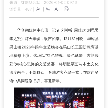
来源：红网华容站
2026-01-02 09:16
浏览量：
487
|
|
|
|
华容融媒体中心讯（记者 刘神尊 周佳欢 刘思昊
李之贤）灯火璀璨，欢声如潮。12月31日晚，华容县
禹山镇2026年跨年文艺晚会在禹山长工国防教育基
地精彩上演。这场以“红色铸魂、绿色赋能、古韵添
彩”为核心思路的文艺盛宴，将明星演艺与本土文化
深度融合，干部群众、各地游客齐聚一堂，在欢声笑
语中共同送别旧岁、喜迎新年。