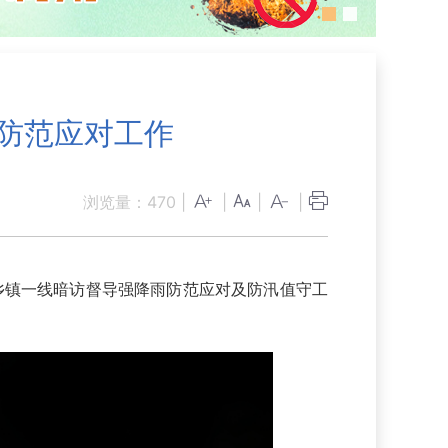
雨防范应对工作
浏览量：
470
|
|
|
|
乡镇一线暗访督导强降雨防范应对及防汛值守工