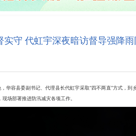
督实守 代虹宇深夜暗访督导强降
，华容县委副书记、代理县长代虹宇采取“四不两直”方式，到
，现场部署推进防汛减灾各项工作。