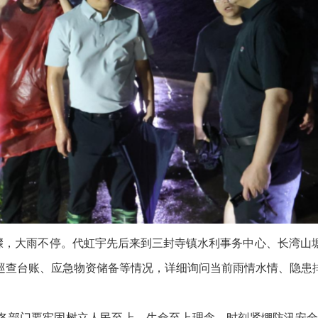
，大雨不停。代虹宇先后来到三封寺镇水利事务中心、长湾山
巡查台账、应急物资储备等情况，详细询问当前雨情水情、隐患
部门要牢固树立人民至上、生命至上理念，时刻紧绷防汛安全弦