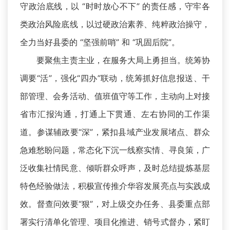
守政治底线，以 “时时放心不下” 的责任感，守牢各
类政治风险底线，以过硬政治素养、纯粹政治操守，
全力当好县委的 “坚强前哨” 和 “巩固后院”。
要聚焦主责主业，在服务大局上勇担当。统筹协
调要“活”，强化“四办”联动，统筹抓好信息报送、干
部管理、会务活动、值班值守等工作，主动向上对接
省市汇报沟通，打通上下贯通、左右协同的工作渠
道。参谋辅政要“深”，紧扣县域产业发展堵点、群众
急难愁盼问题，常态化下沉一线察实情、寻良策，广
泛收集社情民意、倾听群众呼声，及时总结提炼基层
特色经验做法，积极宣传推介华容发展亮点与实践成
效。督查问效要“狠”，对上级交办任务、县委重点部
署实行清单化管理、项目化推进、销号式督办，紧盯