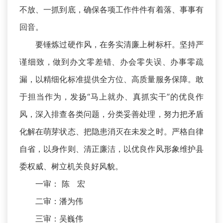
不放、一抓到底，确保各项工作件件有着落、事事有
回音。
要锤炼过硬作风，在务实清廉上树标杆。坚持严
谨细致，做到办文零差错、办会零失误、办事零疏
漏，以精细化标准提供全方位、高质量服务保障。敢
于担当作为，发扬“马上就办、真抓实干”的优良作
风，深入排查各类问题，分类妥善处理，努力把矛盾
化解在萌芽状态、把隐患消灭在未发之时。严格自律
自省，以身作则、清正廉洁，以优良作风形象维护县
委权威、树立机关良好风貌。
一审： 陈 宏
二审：潘为伟
三审：吴巍伟