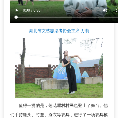
湖北省文艺志愿者协会主席 万莉
值得一提的是，莲花堰村村民也登上了舞台。他
们手持锄头、竹篮、蓑衣等农具，进行了一场农具模