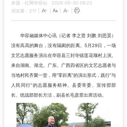
来源：红网华容站
2026-05-30 09:23
浏览量：
217
|
|
|
|
华容融媒体中心讯（记者 李之贤 刘鹏 刘思昊）
没有高高的舞台，没有隔阂的距离。5月29日，一场
文艺志愿服务演出在华容县三封寺镇莲花堰村上演。
来自湖南、湖北、广东、广西四省区的文艺志愿者与
当地村民齐聚一堂，用“零距离”的演出形式，践行“与
人民同行”的志愿服务精神。县委常委、宣传部部
长、统战部部长方洁，副县长毛彦景出席活动。