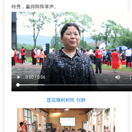
特秀，赢得阵阵掌声。
莲花堰村村民 付静