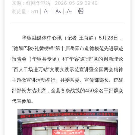
来源：红网华容站
2026-05-29 09:40
浏览量：
511
|
|
|
|
华容融媒体中心讯（记者 王荷静）5月28日，
“德耀巴陵·礼赞榜样”第十届岳阳市道德模范先进事迹
报告会（华容县专场）和“华容‘道’理”党的创新理论
“百人千场进万站”文明实践示范宣讲暨全国两会精神
主题微宣讲活动举行。县委常委、宣传部部长、统战
部部长方洁出席，全县各条战线的450余名干部群众
代表参加。