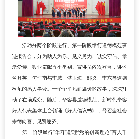
活动分两个阶段进行。第一阶段举行道德模范事
迹报告会，分为助人为乐、见义勇为、诚实守信、孝
老爱亲、敬业奉献五个类别。宣讲员依次登台，讲述
竺月英、何恒南与李威、谌玉海、邹义、李东等道德
模范的感人事迹。一个个平凡而温暖的故事，深深打
动了在场观众。随后，华容县道德模范、新时代华容
好人代表集体上台领诵《好人倡议书》，号召全社会
崇德向善、见贤思齐。
第二阶段举行“华容‘道’理”党的创新理论“百人千