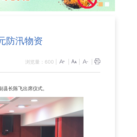
元防汛物资
浏览量：
600
|
|
|
|
副县长陈飞出席仪式。