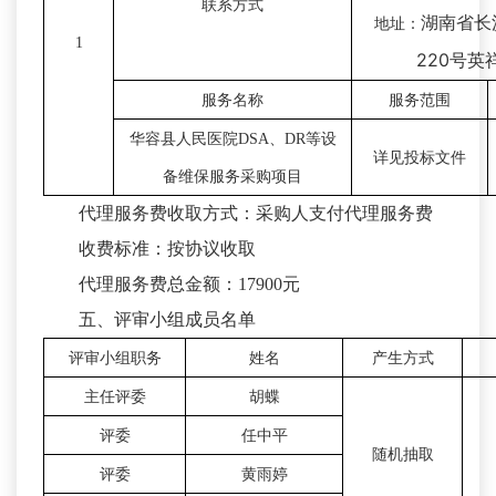
联系方式
湖南省长
地址：
1
220
号英
服务名称
服务范围
华容县人民医院
DSA
、
DR
等设
详见投标文件
备维保服务采购项目
代理服务费收取方式：采购人支付代理服务费
收费标准：按协议收取
代理服务费总金额：17900元
五、评审小组成员名单
评审小组职务
姓名
产生方式
主任评委
胡蝶
评委
任中平
随机抽取
评委
黄雨婷