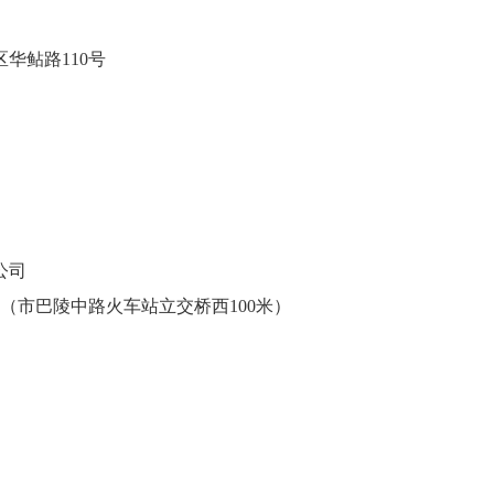
华鲇路110号
公司
（市巴陵中路火车站立交桥西100米）