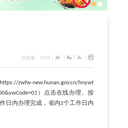
浏览量：
1339
|
|
|
|
https://zwfw-new.hunan.gov.cn/hnywt
）
点击在线办理。
按
W00&ywCode=01
作日内办理完成，省内
个工作日内
2